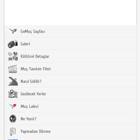
GoMuş Sayfası
Galeri
Kültürel Detaylar
Muş Tanıtım Filmi
Nasıl Gidilir?
Gezilecek Yerler
Muş Lalesi
Ne Yenir?
Yapmadan Dönme