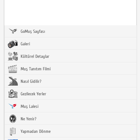
GoMuş Sayfası
Galeri
Kültürel Detaylar
Muş Tanıtım Filmi
Nasıl Gidilir?
Gezilecek Yerler
Muş Lalesi
Ne Yenir?
Yapmadan Dönme